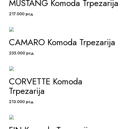
MUSTANG Komoda Trpezarija
ADD TO WISHLIST
217.000
рсд
CAMARO Komoda Trpezarija
ADD TO WISHLIST
235.000
рсд
CORVETTE Komoda
ADD TO WISHLIST
Trpezarija
213.000
рсд
ADD TO WISHLIST