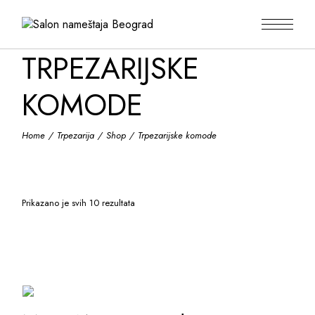
Skip
to
the
content
TRPEZARIJSKE
KOMODE
Home
Trpezarija
Shop
Trpezarijske komode
Prikazano je svih 10 rezultata