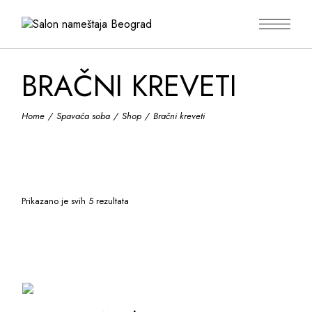
Skip
to
the
content
BRAČNI KREVETI
Home
Spavaća soba
Shop
Bračni kreveti
Prikazano je svih 5 rezultata