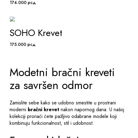
174.000
рсд
SOHO Krevet
ADD TO WISHLIST
175.000
рсд
Modetni bračni kreveti
za savršen odmor
Zamislite sebe kako se udobno smestite u prostrani
moderni
bračni krevet
nakon napornog dana. U našoj
kolekciji pronaći ćete pažljivo odabrane modele koji
kombinuju funkcionalnost, stil i udobnost.