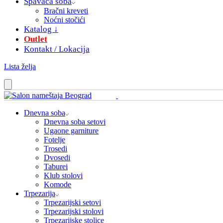
Spavaća soba
Bračni kreveti
Noćni stočići
Katalog ↓
Outlet
Kontakt / Lokacija
Lista želja
Dnevna soba
Dnevna soba setovi
Ugaone garniture
Fotelje
Trosedi
Dvosedi
Taburei
Klub stolovi
Komode
Trpezarija
Trpezarijski setovi
Trpezarijski stolovi
Trpezarijske stolice