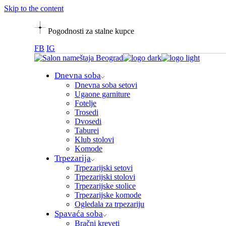
Skip to the content
Pogodnosti za stalne kupce
FB
IG
Dnevna soba
Dnevna soba setovi
Ugaone garniture
Fotelje
Trosedi
Dvosedi
Taburei
Klub stolovi
Komode
Trpezarija
Trpezarijski setovi
Trpezarijski stolovi
Trpezarijske stolice
Trpezarijske komode
Ogledala za trpezariju
Spavaća soba
Bračni kreveti