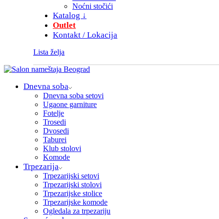
Noćni stočići
Katalog ↓
Outlet
Kontakt / Lokacija
Lista želja
Dnevna soba
Dnevna soba setovi
Ugaone garniture
Fotelje
Trosedi
Dvosedi
Taburei
Klub stolovi
Komode
Trpezarija
Trpezarijski setovi
Trpezarijski stolovi
Trpezarijske stolice
Trpezarijske komode
Ogledala za trpezariju