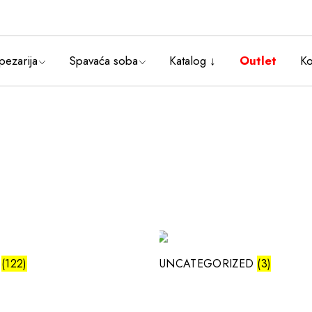
Trpezarijski setovi
Bračni kreveti
Trpezarijski stolovi
Noćni stočići
pezarija
Spavaća soba
Katalog ↓
Outlet
Ko
Trpezarijske stolice
Trpezarijske komode
ezarijski setovi
Ogledala za
Bračni kreveti
trpezariju
ezarijski stolovi
Noćni stočići
pezarijske stolice
pezarijske komode
ledala za
pezariju
P
(122)
UNCATEGORIZED
(3)