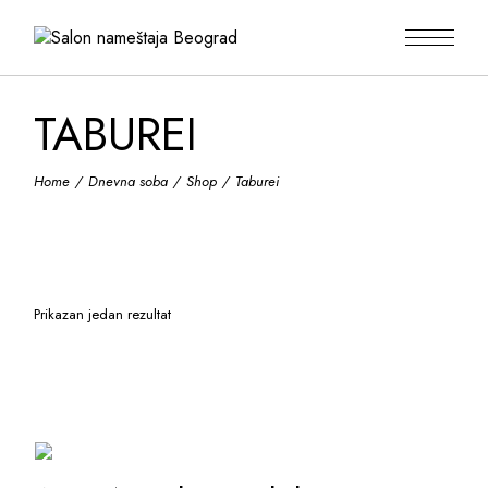
Skip
to
the
content
TABUREI
Home
Dnevna soba
Shop
Taburei
Prikazan jedan rezultat