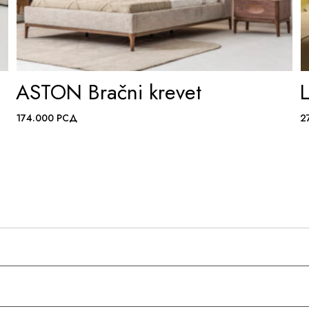
ASTON Bračni krevet
L
ADD TO WISHLIST
174.000
РСД
2