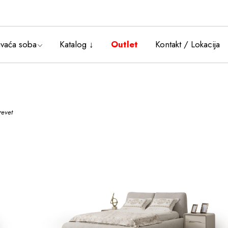
i
Bračni kreveti
i
Noćni stočići
vaća soba
Katalog ↓
Outlet
Kontakt / Lokacija
ce
mode
ni kreveti
i stočići
revet