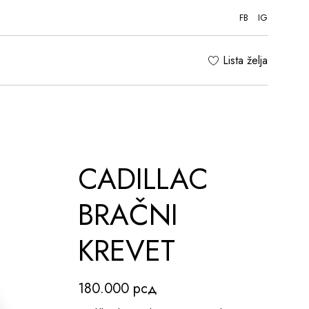
FB
IG
Lista želja
CADILLAC
BRAČNI
KREVET
180.000
рсд