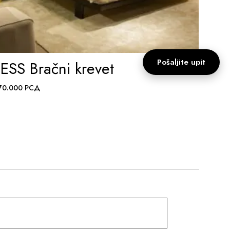
Pošaljite upit
ESS Bračni krevet
ADD TO WISHLIST
70.000
РСД