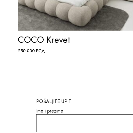
COCO Krevet
ADD TO WISHLIST
250.000
РСД
POŠALJITE UPIT
Ime i prezime