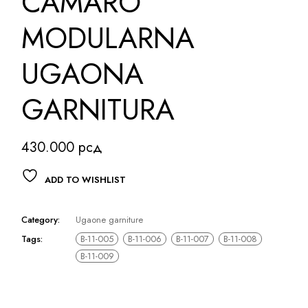
CAMARO
MODULARNA
UGAONA
GARNITURA
430.000
рсд
ADD TO WISHLIST
Category:
Ugaone garniture
Tags:
B-11-005
B-11-006
B-11-007
B-11-008
B-11-009