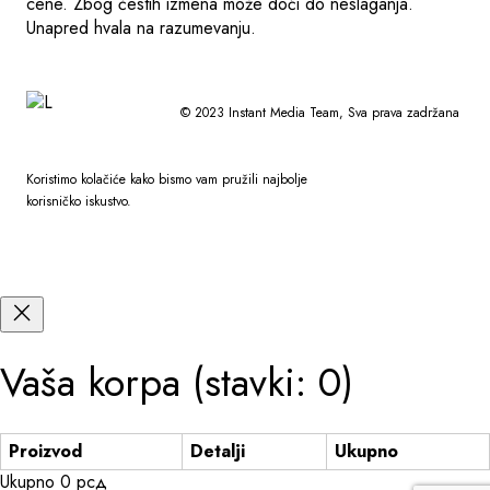
cene. Zbog čestih izmena može doći do neslaganja.
Unapred hvala na razumevanju.
© 2023
Instant Media Team
, Sva prava zadržana
Koristimo kolačiće kako bismo vam pružili najbolje
korisničko iskustvo.
Vaša korpa
(stavki: 0)
Proizvod
Detalji
Ukupno
Ukupno
0 рсд