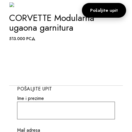
Pošaljite upit
CORVETTE Modularna
ADD TO WISHLIST
ugaona garnitura
513.000
РСД
POŠALJITE UPIT
Ime i prezime
Mail adresa