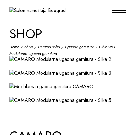
Skip
to
the
content
SHOP
Home
Shop
Dnevna soba
Ugaone garniture
CAMARO
Modularna ugaona garnitura