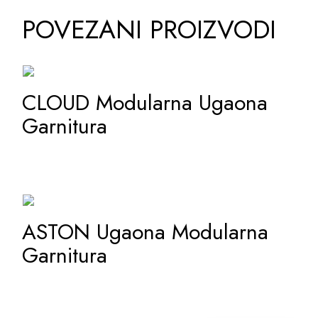
POVEZANI PROIZVODI
CLOUD Modularna Ugaona
ADD TO WISHLIST
Garnitura
ASTON Ugaona Modularna
ADD TO WISHLIST
Garnitura