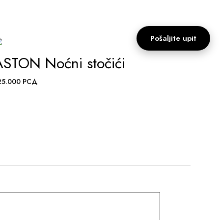
Pošaljite upit
ASTON Noćni stočići
ADD TO WISHLIST
25.000
РСД