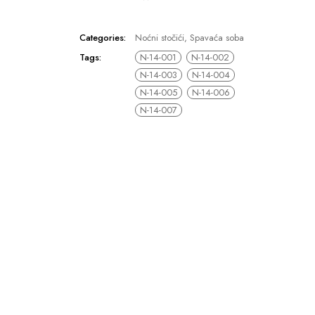
Categories:
Noćni stočići
,
Spavaća soba
Tags:
N-14-001
N-14-002
N-14-003
N-14-004
N-14-005
N-14-006
N-14-007