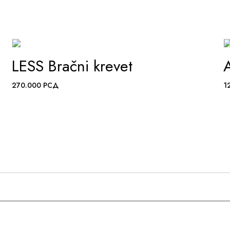
LESS Bračni krevet
ADD TO WISHLIST
270.000
РСД
1