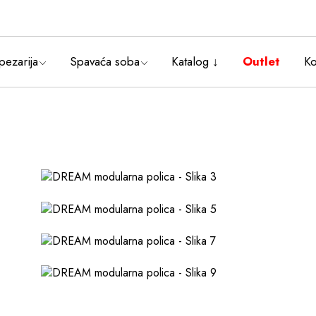
Trpezarijski setovi
Bračni kreveti
Trpezarijski stolovi
Noćni stočići
pezarija
Spavaća soba
Katalog ↓
Outlet
Ko
Trpezarijske stolice
Trpezarijske komode
ezarijski setovi
Ogledala za
Bračni kreveti
trpezariju
ezarijski stolovi
Noćni stočići
pezarijske stolice
pezarijske komode
ledala za
pezariju