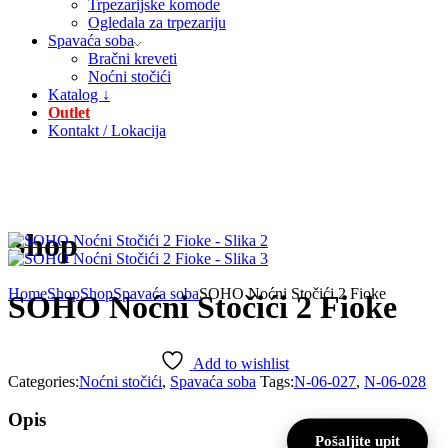
Trpezarijske komode
Ogledala za trpezariju
Spavaća soba
Bračni kreveti
Noćni stočići
Katalog ↓
Outlet
Kontakt / Lokacija
Shop
Home
Shop
Shop
Spavaća soba
SOHO Noćni Stočići 2 Fioke
SOHO Noćni Stočići 2 Fioke
Add to wishlist
Categories:
Noćni stočići
,
Spavaća soba
Tags:
N-06-027
,
N-06-028
Opis
Pošaljite upit