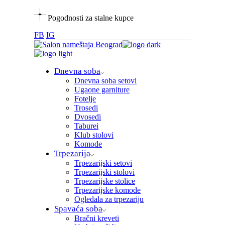
Skip
Pogodnosti za stalne kupce
to
the
FB
IG
content
Dnevna soba
Dnevna soba setovi
Ugaone garniture
Fotelje
Trosedi
Dvosedi
Taburei
Klub stolovi
Komode
Trpezarija
Trpezarijski setovi
Trpezarijski stolovi
Trpezarijske stolice
Trpezarijske komode
Ogledala za trpezariju
Spavaća soba
Bračni kreveti