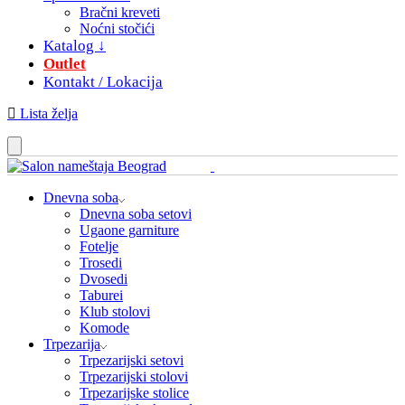
Bračni kreveti
Noćni stočići
Katalog ↓
Outlet
Kontakt / Lokacija
Lista želja
Dnevna soba
Dnevna soba setovi
Ugaone garniture
Fotelje
Trosedi
Dvosedi
Taburei
Klub stolovi
Komode
Trpezarija
Trpezarijski setovi
Trpezarijski stolovi
Trpezarijske stolice