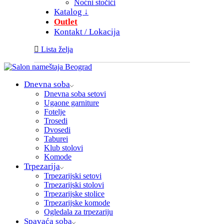
Noćni stočići
Katalog ↓
Outlet
Kontakt / Lokacija
Lista želja
Dnevna soba
Dnevna soba setovi
Ugaone garniture
Fotelje
Trosedi
Dvosedi
Taburei
Klub stolovi
Komode
Trpezarija
Trpezarijski setovi
Trpezarijski stolovi
Trpezarijske stolice
Trpezarijske komode
Ogledala za trpezariju
Spavaća soba