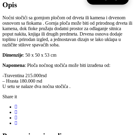
Opis
Noćni stočići sa gornjom pločom od drveta ili kamena i drvenom
osnovom sa fiokama . Gornja ploča može biti od prirodnog drveta ili
kamena, dok fioke pružaju dodatni prostor za odlaganje sitnica
poput nakita, knjiga ili drugih predmeta. Drvena osnova dodaje
toplinu i prirodan izgled, a jednostavan dizajn se lako uklapa u
različite stilove spavaćih soba.
Dimenzije
: 50 x 50 x 53 cm
Napomena
: Ploča noćnog stočića može biti izrađena od:
-Traventina 215.000rsd
– Hrasta 180.000 rsd
U setu se nalaze dva noćna stočića .
Share it