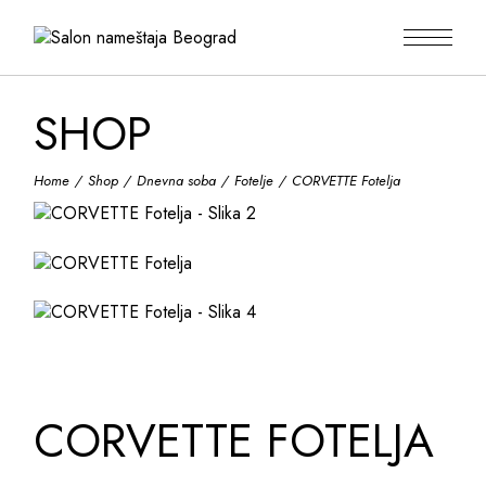
Skip
to
the
content
SHOP
Home
Shop
Dnevna soba
Fotelje
CORVETTE Fotelja
CORVETTE FOTELJA