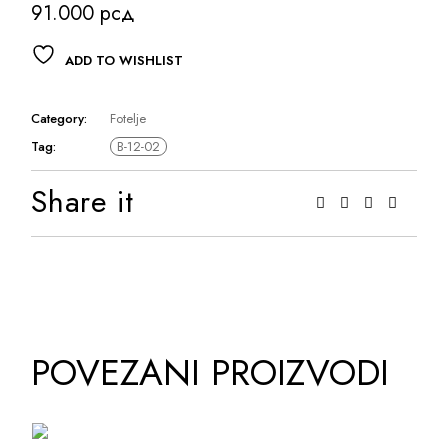
91.000
рсд
ADD TO WISHLIST
Category:
Fotelje
Tag:
B-12-02
Share it
POVEZANI PROIZVODI